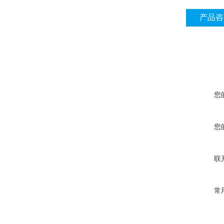
产品咨
您
您
联
常