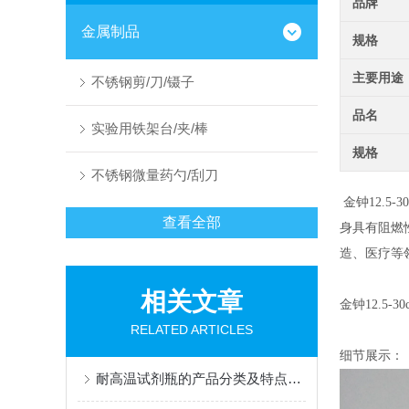
品牌
金属制品
规格
主要用途
不锈钢剪/刀/镊子
品名
实验用铁架台/夹/棒
规格
不锈钢微量药勺/刮刀
金钟12.
查看全部
身具有阻燃
造、医疗等
相关文章
金钟12.5-
RELATED ARTICLES
细节展示：
耐高温试剂瓶的产品分类及特点描述