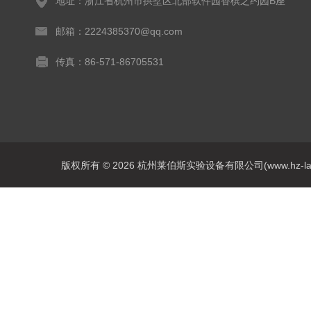
地址：浙江省杭州市拱墅区北部软件园香槟之约园B座
邮箱：2224385370@qq.com
传真：86-571-86705531
版权所有 © 2026 杭州莱伯斯实验设备有限公司(www.hz-labs.co