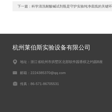
下一篇：
科学清洗耐酸碱试剂瓶是守护实验纯净底线的关键环
杭州莱伯斯实验设备有限公司
地址：浙江省杭州市拱墅区北部软件园香槟之约园B座
邮箱：2224385370@qq.com
传真：86-571-86705531