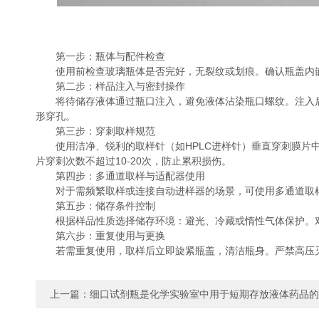
第一步：瓶体与配件检查
使用前检查玻璃瓶体是否完好，无裂纹或划痕。确认瓶盖内嵌膜
第二步：样品注入与密封操作
将待储存液体通过瓶口注入，避免液体沾染瓶口螺纹。注入后，
形穿孔。
第三步：穿刺取样规范
使用洁净、锐利的取样针（如HPLC进样针）垂直穿刺膜片中
片穿刺次数不超过10-20次，防止累积损伤。
第四步：多通道取样与适配器使用
对于需频繁取样或连接自动进样器的场景，可使用多通道取样适
第五步：储存条件控制
根据样品性质选择储存环境：避光、冷藏或惰性气体保护。对
第六步：重复使用与更换
若需重复使用，取样后立即旋紧瓶盖，清洁瓶身。严禁高压灭
上一篇：
细口试剂瓶是化学实验室中用于短期存放液体药品的