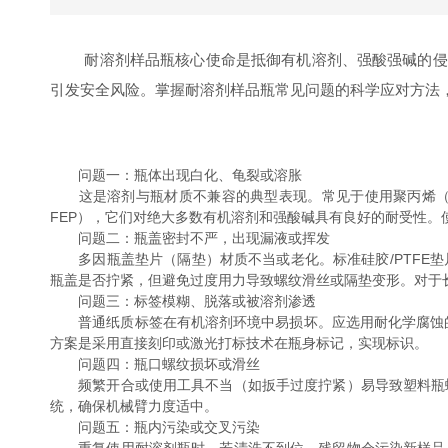
耐溶剂样品瓶核心使命是抵御有机溶剂、强酸强碱的侵蚀
引发安全风险。掌握耐溶剂样品瓶常见问题的科学应对方法
问题一：瓶体出现白化、龟裂或溶胀
这是溶剂与瓶材质不兼容的典型表现。常见于使用聚丙烯（PP
FEP），它们对绝大多数有机溶剂和强酸碱具有良好的耐受性。
问题二：瓶盖密封不严，出现漏液或挥发
多因瓶盖垫片（隔垫）材质不当或老化。标准硅胶/PTFE垫片
瓶盖是否拧紧，但避免过度用力导致螺纹滑丝或隔垫变形。对于
问题三：标签模糊、脱落或被溶剂渗透
普通纸质标签在有机溶剂环境中易损坏。应选用耐化学腐蚀的标
方案是采用直接刻印或激光打标技术在瓶身标记，实现标识。
问题四：瓶口螺纹损坏或滑丝
频繁开合或使用工具不当（如扳手过度拧紧）易导致塑料瓶螺
统，确保机械臂力度适中。
问题五：瓶内污染或交叉污染