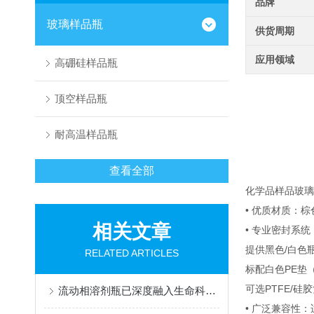
品牌
玻璃样品瓶
供货周期
应用领域
高硼硅样品瓶
顶空样品瓶
耐高温样品瓶
查看全部
化学品样品玻璃
• 优质材质：
相关文章
• 专业密封系统
提供黑色
/
白色
RELATED ARTICLES
标配白色
PE
垫
可选
PTFE/
硅胶
流动相溶剂瓶已深度融入生命科学等多个领域
• 广泛兼容性