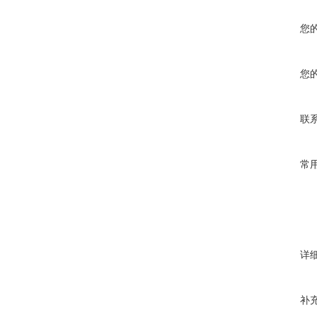
您
您
联
常
详
补