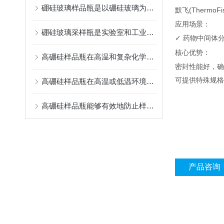
硼硅玻璃样品瓶是以硼硅玻璃为材质制成的实验室或工业用容器
默飞
(ThermoFi
应用场景：
硼硅玻璃采样瓶是实验室和工业生产中一种重要的工具
药物中间体
✓
核心优势：
高硼硅样品瓶在高温和复杂化学环境中表现出色
密封性能好，确
可提供特殊规格
高硼硅样品瓶在高温或低温环境下可进行各种化学反应或物理变化实验
高硼硅样品瓶能够有效地防止样品泄漏或被污染
产品咨询