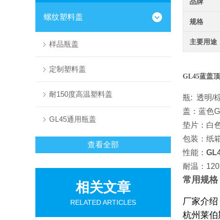
品牌
螺纹塑料盖
规格
主要用途
样品瓶盖
定制塑料盖
GL45蓝盖
耐150度高温塑料盖
瓶: 透明
盖：蓝色G
GL45通用瓶盖
垫片：白
包装：纸
查看全部
性能：
GL
耐温：12
常用规格
相关文章
厂家介绍
RELATED ARTICLES
杭州莱伯