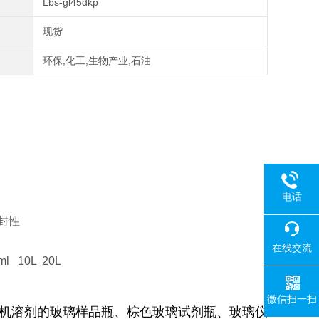
Lbs-gl45dkp
现货
环保,化工,生物产业,石油
电话
封性
在线交流
ml 10L 20L
微信扫一扫
机溶剂的玻璃样品瓶、棕色玻璃试剂瓶、玻璃仪