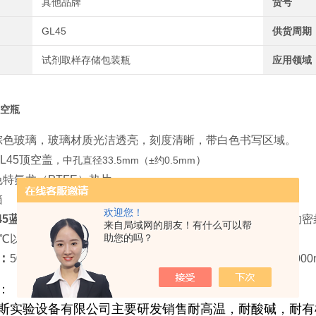
其他品牌
货号
GL45
供货周期
试剂取样存储包装瓶
应用领域
顶空瓶
/棕色玻璃，玻璃材质光洁透亮，刻度清晰，带白色书写区域。
L45顶空盖
）
，中
孔直径33.5mm（±约0.5mm
色
特氟龙（PTFE）垫片
箱
欢迎您！
45蓝盖顶空瓶
耐强酸强碱，耐有机溶剂，耐腐蚀，具有很强的密
来自局域网的朋友！有什么可以帮
助您的吗？
0℃以内（如有需要耐高温试剂瓶，可联系客服）
：
50ml 100ml 250ml 500ml 1000ml 2000ml 3000ml 5000
：
斯实验设备有限公司主要研发销售耐高温，耐酸碱，耐有