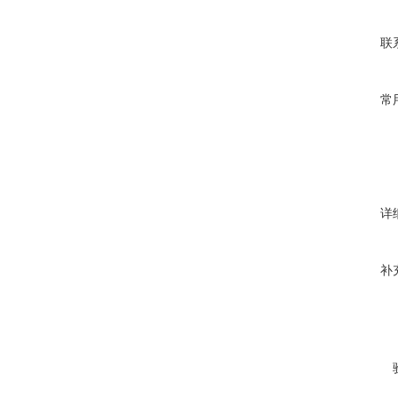
联
常
详
补