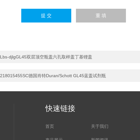
Lbs-djlgGL45双层顶空瓶盖六孔取样盖丁基锂盖
218015455SC德国肖特Duran/Schott GL45蓝盖试剂瓶
快速链接
首页
关于我们