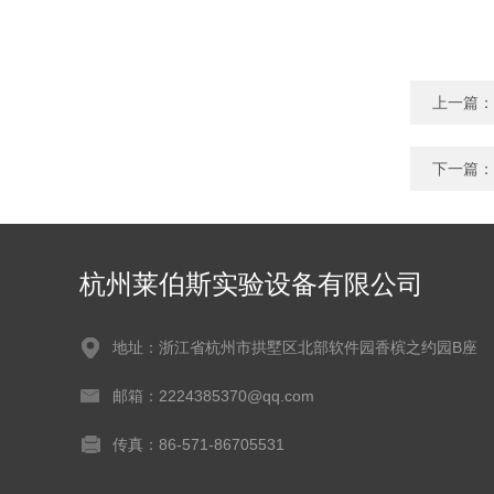
上一篇：
下一篇：
杭州莱伯斯实验设备有限公司
地址：浙江省杭州市拱墅区北部软件园香槟之约园B座
邮箱：2224385370@qq.com
传真：86-571-86705531