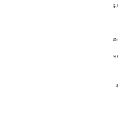
常
详
补