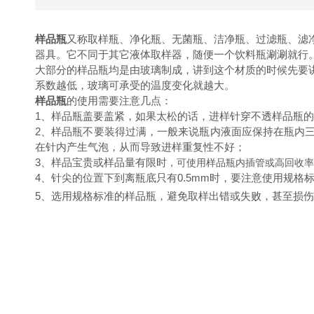
样品瓶
又称取样瓶、净化瓶、无菌瓶、洁净瓶、过滤瓶、滤净瓶
器具。它不同于其它液体取样器，随便一个饮料瓶涮涮就行
大部分的样品瓶均是由玻璃制成，讲到这个材质的时候先要
系数越低，玻璃可承受的温度变化就越大。
样品瓶
的使用需要注意几点：
1、样品瓶盖要盖紧，如果太松的话，进样针穿不透样品瓶
2、样品瓶不要装得过满，一般来说瓶内液面应保持在瓶内
在针内产生气泡，从而导致进样重复性不好；
3、样品宝贵或样品量有限时
，可使用样品瓶内插管或高回收率
4、针尖的位置下到离瓶底只有0.5mm时，要注意使用规
5、选用规格标准的样品瓶，避免取样出错或失败，甚至损