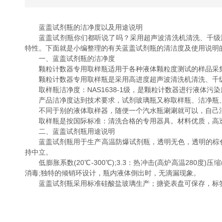
蓝盖试剂瓶的洁净度以及用途说明
蓝盖试剂瓶你们都听说了吗？采用超声波清洗机清洗、千级洁
特性。下面就是小编整理的有关蓝盖试剂瓶的清洁度及使用说明
一、蓝盖试剂瓶的洁净度
颗粒计数器专用取样瓶适用于各种液体颗粒度测试的样品采集
颗粒计数器专用取样瓶是采用高进度超声波清洗机清洗、千级
取样瓶洁净度：NAS1638-1级，是颗粒计数器进行液体污
产品洁净度达到技术要求，试剂玻璃瓶又称取样瓶、洁净瓶、采
不同于别的液体取样器，随便一个汽水瓶涮涮就可以，自己清洗
取样瓶是按国际标准：清洗合格的专用器具。材料优质，高
二、蓝盖试剂瓶用途说明
蓝盖试剂瓶用于生产高温防爆试剂瓶，透明无色，透明的棕色，
持中立。
低膨胀系数(20℃-300℃);3.3：热冲击(高炉高温280度)压缩
消毒;独特的倾销环设计，瓶内液体倒出时，无滴漏现象。
蓝盖试剂瓶采用标准硅酸盐玻璃生产；搪瓷表盘可保存，标签位