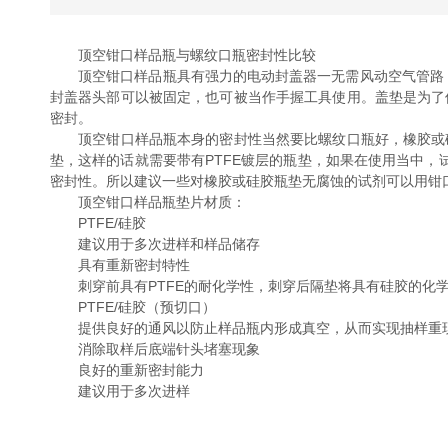
顶空钳口样品瓶与螺纹口瓶密封性比较
顶空钳口样品瓶具有强力的电动封盖器一无需风动空气管路，
封盖器头部可以被固定，也可被当作手握工具使用。盖垫是为了
密封。
顶空钳口样品瓶本身的密封性当然要比螺纹口瓶好，橡胶或硅
垫，这样的话就需要带有PTFE镀层的瓶垫，如果在使用当中，
密封性。所以建议一些对橡胶或硅胶瓶垫无腐蚀的试剂可以用钳
顶空钳口样品瓶垫片材质：
PTFE/硅胶
建议用于多次进样和样品储存
具有重新密封特性
刺穿前具有PTFE的耐化学性，刺穿后隔垫将具有硅胶的化
PTFE/硅胶（预切口）
提供良好的通风以防止样品瓶内形成真空，从而实现抽样重
消除取样后底端针头堵塞现象
良好的重新密封能力
建议用于多次进样