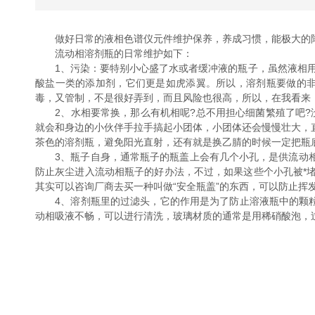
做好日常的液相色谱仪元件维护保养，养成习惯，能极大的降
流动相溶剂瓶的日常维护如下：
1、污染：要特别小心盛了水或者缓冲液的瓶子，虽然液相用
酸盐一类的添加剂，它们更是如虎添翼。所以，溶剂瓶要做的
毒，又管制，不是很好弄到，而且风险也很高，所以，在我看来
2、水相要常换，那么有机相呢?总不用担心细菌繁殖了吧?没
就会和身边的小伙伴手拉手搞起小团体，小团体还会慢慢壮大，
茶色的溶剂瓶，避免阳光直射，还有就是换乙腈的时候一定把瓶
3、瓶子自身，通常瓶子的瓶盖上会有几个小孔，是供流动相
防止灰尘进入流动相瓶子的好办法，不过，如果这些个小孔被*
其实可以咨询厂商去买一种叫做“安全瓶盖”的东西，可以防止挥
4、溶剂瓶里的过滤头，它的作用是为了防止溶液瓶中的颗粒杂
动相吸液不畅，可以进行清洗，玻璃材质的通常是用稀硝酸泡，